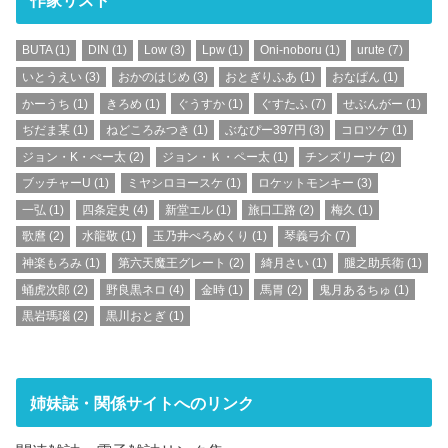
BUTA
(1)
DIN
(1)
Low
(3)
Lpw
(1)
Oni-noboru
(1)
urute
(7)
いとうえい
(3)
おかのはじめ
(3)
おとぎりふあ
(1)
おなぱん
(1)
かーうち
(1)
きろめ
(1)
ぐうすか
(1)
ぐすたふ
(7)
せぶんがー
(1)
ぢだま某
(1)
ねどころみつき
(1)
ぶなぴー397円
(3)
コロツケ
(1)
ジョン・K・ぺー太
(2)
ジョン・Ｋ・ペー太
(1)
チンズリーナ
(2)
ブッチャーU
(1)
ミヤシロヨースケ
(1)
ロケットモンキー
(3)
一弘
(1)
四条定史
(4)
新堂エル
(1)
旅口工路
(2)
梅久
(1)
歌麿
(2)
水龍敬
(1)
玉乃井ぺろめくり
(1)
琴義弓介
(7)
神楽もろみ
(1)
第六天魔王グレート
(2)
綺月さい
(1)
腿之助兵衛
(1)
蛹虎次郎
(2)
野良黒ネロ
(4)
金時
(1)
馬胃
(2)
鬼月あるちゅ
(1)
黒岩瑪瑙
(2)
黒川おとぎ
(1)
姉妹誌・関係サイトへのリンク