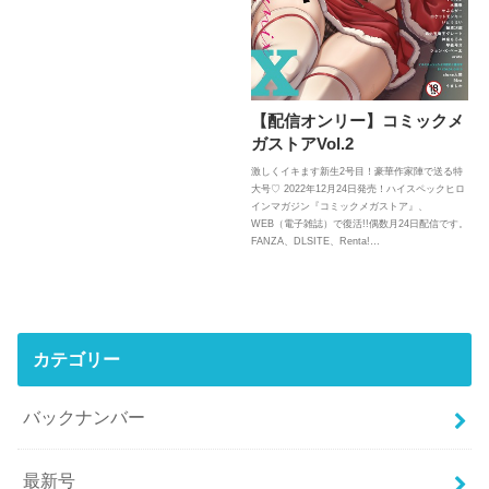
【配信オンリー】コミックメ
ガストアVol.2
激しくイキます新生2号目！豪華作家陣で送る特
大号♡ 2022年12月24日発売！ハイスペックヒロ
インマガジン『コミックメガストア』、
WEB（電子雑誌）で復活!!偶数月24日配信です。
FANZA、DLSITE、Renta!…
カテゴリー
バックナンバー
最新号