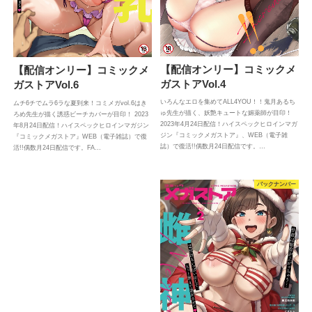
【配信オンリー】コミックメ
【配信オンリー】コミックメ
ガストアVol.4
ガストアVol.6
いろんなエロを集めてALL4YOU！！鬼月あるち
ムチ6チでムラ6ラな夏到来！コミメガvol.6はき
ゅ先生が描く、妖艶キュートな媚薬師が目印！
ろめ先生が描く誘惑ビーチカバーが目印！ 2023
2023年4月24日配信！ハイスペックヒロインマガ
年8月24日配信！ハイスペックヒロインマガジン
ジン『コミックメガストア』、WEB（電子雑
『コミックメガストア』WEB（電子雑誌）で復
誌）で復活!!偶数月24日配信です。…
活!!偶数月24日配信です。FA…
バックナンバー