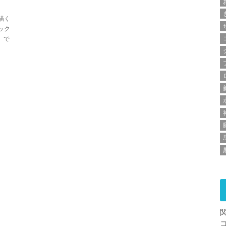
描く
ック
）で