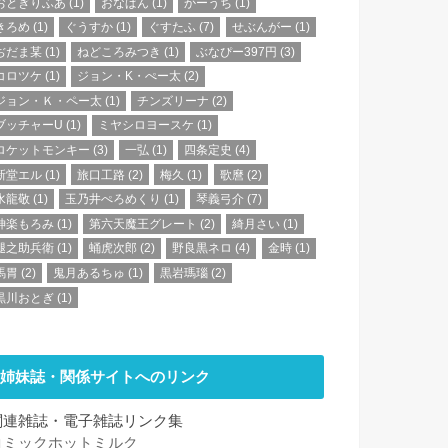
おとぎりふあ
(1)
おなぱん
(1)
かーうち
(1)
きろめ
(1)
ぐうすか
(1)
ぐすたふ
(7)
せぶんがー
(1)
ぢだま某
(1)
ねどころみつき
(1)
ぶなぴー397円
(3)
コロツケ
(1)
ジョン・K・ぺー太
(2)
ジョン・Ｋ・ペー太
(1)
チンズリーナ
(2)
ブッチャーU
(1)
ミヤシロヨースケ
(1)
ロケットモンキー
(3)
一弘
(1)
四条定史
(4)
新堂エル
(1)
旅口工路
(2)
梅久
(1)
歌麿
(2)
水龍敬
(1)
玉乃井ぺろめくり
(1)
琴義弓介
(7)
神楽もろみ
(1)
第六天魔王グレート
(2)
綺月さい
(1)
腿之助兵衛
(1)
蛹虎次郎
(2)
野良黒ネロ
(4)
金時
(1)
馬胃
(2)
鬼月あるちゅ
(1)
黒岩瑪瑙
(2)
黒川おとぎ
(1)
姉妹誌・関係サイトへのリンク
関連雑誌・電子雑誌リンク集
コミックホットミルク