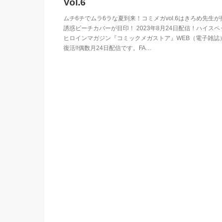
Vol.6
ムチ6チでムラ6ラな夏到来！コミメガvol.6はきろめ先生が
誘惑ビーチカバーが目印！ 2023年8月24日配信！ハイスペ
ヒロインマガジン『コミックメガストア』WEB（電子雑誌
復活!!偶数月24日配信です。FA…