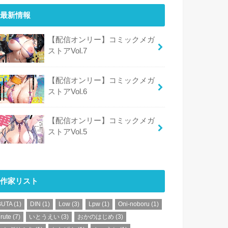
最新情報
【配信オンリー】コミックメガ
ストアVol.7
【配信オンリー】コミックメガ
ストアVol.6
【配信オンリー】コミックメガ
ストアVol.5
作家リスト
BUTA
(1)
DIN
(1)
Low
(3)
Lpw
(1)
Oni-noboru
(1)
rute
(7)
いとうえい
(3)
おかのはじめ
(3)