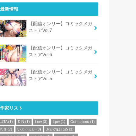
最新情報
【配信オンリー】コミックメガ
ストアVol.7
【配信オンリー】コミックメガ
ストアVol.6
【配信オンリー】コミックメガ
ストアVol.5
作家リスト
BUTA
(1)
DIN
(1)
Low
(3)
Lpw
(1)
Oni-noboru
(1)
rute
(7)
いとうえい
(3)
おかのはじめ
(3)