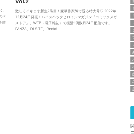
Vol.2
描く、
激しくイキます新生2号目！豪華作家陣で送る特大号♡ 2022年
スペ
12月24日発売！ハイスペックヒロインマガジン『コミックメガ
子雑
ストア』、WEB（電子雑誌）で復活!!偶数月24日配信です。
FANZA、DLSITE、Renta!…