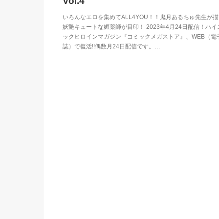
Vol.4
いろんなエロを集めてALL4YOU！！鬼月あるちゅ先生が
妖艶キュートな媚薬師が目印！ 2023年4月24日配信！ハイ
ックヒロインマガジン『コミックメガストア』、WEB（電
誌）で復活!!偶数月24日配信です。…