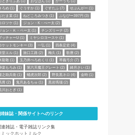
おとぎりふあ
(1)
おなぱん
(1)
かーうち
(1)
きろめ
(1)
ぐうすか
(1)
ぐすたふ
(7)
せぶんがー
(1)
ぢだま某
(1)
ねどころみつき
(1)
ぶなぴー397円
(3)
コロツケ
(1)
ジョン・K・ぺー太
(2)
ジョン・Ｋ・ペー太
(1)
チンズリーナ
(2)
ブッチャーU
(1)
ミヤシロヨースケ
(1)
ロケットモンキー
(3)
一弘
(1)
四条定史
(4)
新堂エル
(1)
旅口工路
(2)
梅久
(1)
歌麿
(2)
水龍敬
(1)
玉乃井ぺろめくり
(1)
琴義弓介
(7)
神楽もろみ
(1)
第六天魔王グレート
(2)
綺月さい
(1)
腿之助兵衛
(1)
蛹虎次郎
(2)
野良黒ネロ
(4)
金時
(1)
馬胃
(2)
鬼月あるちゅ
(1)
黒岩瑪瑙
(2)
黒川おとぎ
(1)
姉妹誌・関係サイトへのリンク
関連雑誌・電子雑誌リンク集
コミックホットミルク