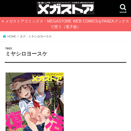
search
メガストアコミックス・MEGASTORE WEB COMICSをFANZAブックス
で買う（電子版）
HOME
タグ : ミヤシロヨースケ
ミヤシロヨースケ
バックナンバー