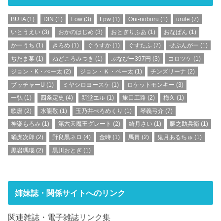
BUTA
(1)
DIN
(1)
Low
(3)
Lpw
(1)
Oni-noboru
(1)
urute
(7)
いとうえい
(3)
おかのはじめ
(3)
おとぎりふあ
(1)
おなぱん
(1)
かーうち
(1)
きろめ
(1)
ぐうすか
(1)
ぐすたふ
(7)
せぶんがー
(1)
ぢだま某
(1)
ねどころみつき
(1)
ぶなぴー397円
(3)
コロツケ
(1)
ジョン・K・ぺー太
(2)
ジョン・Ｋ・ペー太
(1)
チンズリーナ
(2)
ブッチャーU
(1)
ミヤシロヨースケ
(1)
ロケットモンキー
(3)
一弘
(1)
四条定史
(4)
新堂エル
(1)
旅口工路
(2)
梅久
(1)
歌麿
(2)
水龍敬
(1)
玉乃井ぺろめくり
(1)
琴義弓介
(7)
神楽もろみ
(1)
第六天魔王グレート
(2)
綺月さい
(1)
腿之助兵衛
(1)
蛹虎次郎
(2)
野良黒ネロ
(4)
金時
(1)
馬胃
(2)
鬼月あるちゅ
(1)
黒岩瑪瑙
(2)
黒川おとぎ
(1)
姉妹誌・関係サイトへのリンク
関連雑誌・電子雑誌リンク集