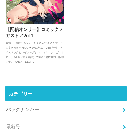
【配信オンリー】コミックメ
ガストアVol.1
復活!! 何度でもシて、たくさん注ぎ込んで、こ
の疼き抑えられない♥ 2022年10月24日創刊！ハ
イスペックヒロインマガジン『コミックメガスト
ア』、WEB（電子雑誌）で復活!!偶数月24日配信
です。FANZA、DLSIT…
カテゴリー
バックナンバー
最新号