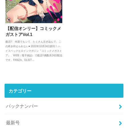
【配信オンリー】コミックメ
ガストアVol.1
復活!! 何度でもシて、たくさん注ぎ込んで、こ
の疼き抑えられない♥ 2022年10月24日創刊！ハ
イスペックヒロインマガジン『コミックメガスト
ア』、WEB（電子雑誌）で復活!!偶数月24日配信
です。FANZA、DLSIT…
カテゴリー
バックナンバー
最新号