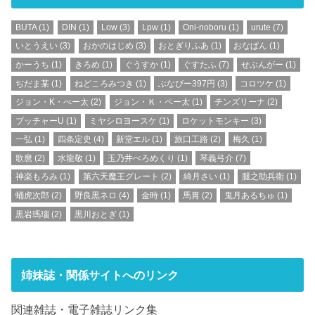
BUTA
(1)
DIN
(1)
Low
(3)
Lpw
(1)
Oni-noboru
(1)
urute
(7)
いとうえい
(3)
おかのはじめ
(3)
おとぎりふあ
(1)
おなぱん
(1)
かーうち
(1)
きろめ
(1)
ぐうすか
(1)
ぐすたふ
(7)
せぶんがー
(1)
ぢだま某
(1)
ねどころみつき
(1)
ぶなぴー397円
(3)
コロツケ
(1)
ジョン・K・ぺー太
(2)
ジョン・Ｋ・ペー太
(1)
チンズリーナ
(2)
ブッチャーU
(1)
ミヤシロヨースケ
(1)
ロケットモンキー
(3)
一弘
(1)
四条定史
(4)
新堂エル
(1)
旅口工路
(2)
梅久
(1)
歌麿
(2)
水龍敬
(1)
玉乃井ぺろめくり
(1)
琴義弓介
(7)
神楽もろみ
(1)
第六天魔王グレート
(2)
綺月さい
(1)
腿之助兵衛
(1)
蛹虎次郎
(2)
野良黒ネロ
(4)
金時
(1)
馬胃
(2)
鬼月あるちゅ
(1)
黒岩瑪瑙
(2)
黒川おとぎ
(1)
姉妹誌・関係サイトへのリンク
関連雑誌・電子雑誌リンク集