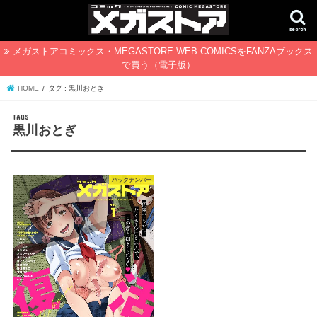
search
メガストアコミックス・MEGASTORE WEB COMICSをFANZAブックス
で買う（電子版）
HOME
タグ : 黒川おとぎ
黒川おとぎ
バックナンバー