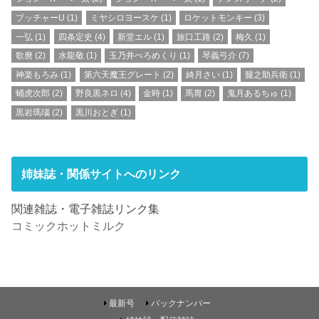
ブッチャーU
(1)
ミヤシロヨースケ
(1)
ロケットモンキー
(3)
一弘
(1)
四条定史
(4)
新堂エル
(1)
旅口工路
(2)
梅久
(1)
歌麿
(2)
水龍敬
(1)
玉乃井ぺろめくり
(1)
琴義弓介
(7)
神楽もろみ
(1)
第六天魔王グレート
(2)
綺月さい
(1)
腿之助兵衛
(1)
蛹虎次郎
(2)
野良黒ネロ
(4)
金時
(1)
馬胃
(2)
鬼月あるちゅ
(1)
黒岩瑪瑙
(2)
黒川おとぎ
(1)
姉妹誌・関係サイトへのリンク
関連雑誌・電子雑誌リンク集
コミックホットミルク
最新号
バックナンバー