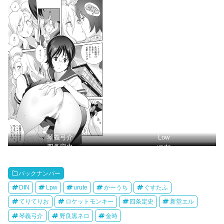
琴義弓介
Low
四条定史
urute
バックナンバー
DIN
Lpw
urute
かーうち
ぐすたふ
てりてりお
ロケットモンキー
四条定史
新堂エル
琴義弓介
野良黒ネロ
金時