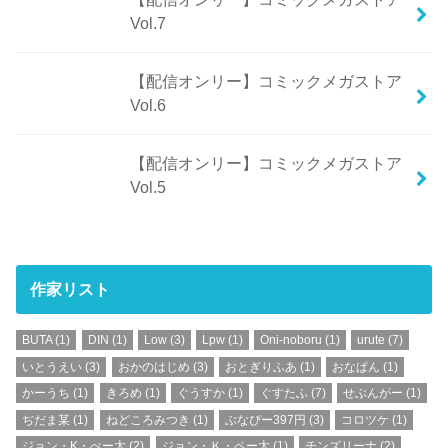
Vol.7
【配信オンリー】コミックメガストア
Vol.6
【配信オンリー】コミックメガストア
Vol.5
作家リスト
BUTA
(1)
DIN
(1)
Low
(3)
Lpw
(1)
Oni-noboru
(1)
urute
(7)
いとうえい
(3)
おかのはじめ
(3)
おとぎりふあ
(1)
おなぱん
(1)
かーうち
(1)
きろめ
(1)
ぐうすか
(1)
ぐすたふ
(7)
せぶんがー
(1)
ぢだま某
(1)
ねどころみつき
(1)
ぶなぴー397円
(3)
コロツケ
(1)
ジョン・K・ぺー太
(2)
ジョン・Ｋ・ペー太
(1)
チンズリーナ
(2)