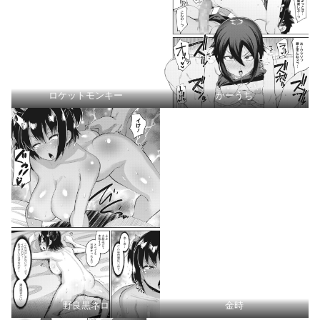
ロケットモンキー
かーうち
野良黒ネロ
金時