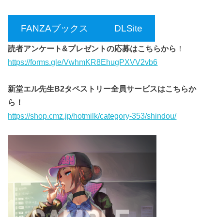
FANZAブックス
DLSite
読者アンケート&プレゼントの応募はこちらから
！
https://forms.gle/VwhmKR8EhugPXVV2vb6
新堂エル先生B2タペストリー全員サービスはこちらか
ら！
https://shop.cmz.jp/hotmilk/category-353/shindou/