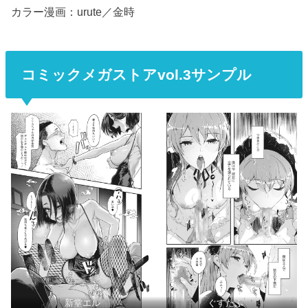
カラー漫画：urute／金時
コミックメガストアvol.3サンプル
新堂エル
ぐすたふ