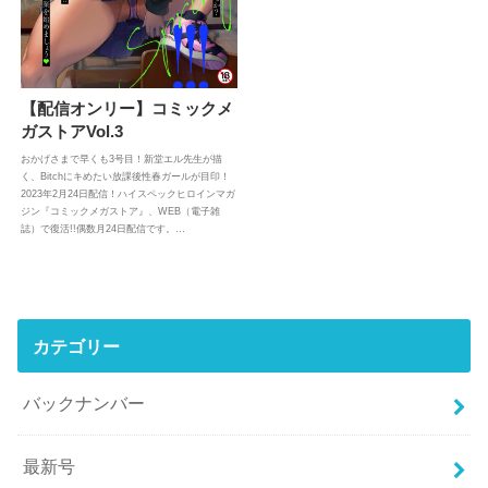
【配信オンリー】コミックメ
ガストアVol.3
おかげさまで早くも3号目！新堂エル先生が描
く、Bitchにキめたい放課後性春ガールが目印！
2023年2月24日配信！ハイスペックヒロインマガ
ジン『コミックメガストア』、WEB（電子雑
誌）で復活!!偶数月24日配信です。…
カテゴリー
バックナンバー
最新号