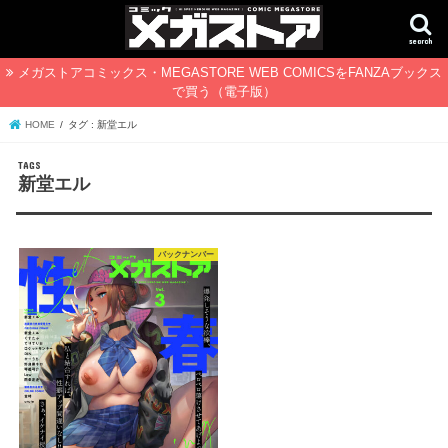
search
メガストアコミックス・MEGASTORE WEB COMICSをFANZAブックス
で買う（電子版）
HOME
タグ : 新堂エル
新堂エル
バックナンバー