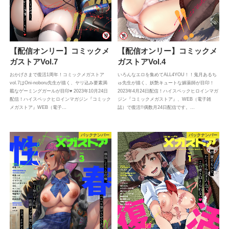
【配信オンリー】コミックメ
【配信オンリー】コミックメ
ガストアVol.4
ガストアVol.7
いろんなエロを集めてALL4YOU！！鬼月あるち
おかげさまで復活1周年！コミックメガストア
ゅ先生が描く、妖艶キュートな媚薬師が目印！
vol.7はOni-noboru先生が描く、ヤリ込み要素満
2023年4月24日配信！ハイスペックヒロインマガ
載なゲーミングガールが目印♥ 2023年10月24日
ジン『コミックメガストア』、WEB（電子雑
配信！ハイスペックヒロインマガジン『コミック
誌）で復活!!偶数月24日配信です。…
メガストア』WEB（電子…
バックナンバー
バックナンバー