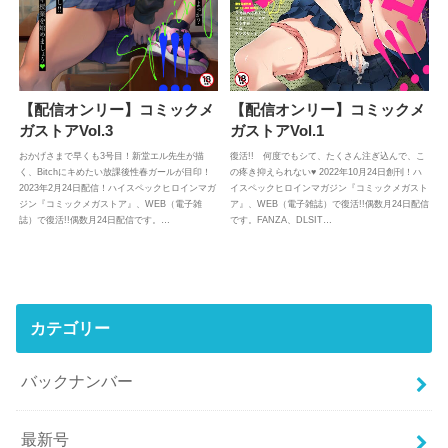
【配信オンリー】コミックメ
【配信オンリー】コミックメ
ガストアVol.3
ガストアVol.1
おかげさまで早くも3号目！新堂エル先生が描
復活!! 何度でもシて、たくさん注ぎ込んで、こ
く、Bitchにキめたい放課後性春ガールが目印！
の疼き抑えられない♥ 2022年10月24日創刊！ハ
2023年2月24日配信！ハイスペックヒロインマガ
イスペックヒロインマガジン『コミックメガスト
ジン『コミックメガストア』、WEB（電子雑
ア』、WEB（電子雑誌）で復活!!偶数月24日配信
誌）で復活!!偶数月24日配信です。…
です。FANZA、DLSIT…
カテゴリー
バックナンバー
最新号