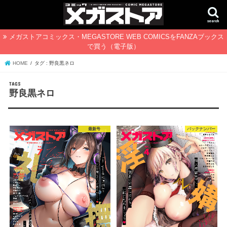
search
メガストアコミックス・MEGASTORE WEB COMICSをFANZAブックス
で買う（電子版）
HOME
タグ : 野良黒ネロ
野良黒ネロ
最新号
バックナンバー