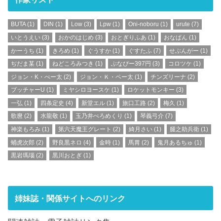
BUTA
(1)
DIN
(1)
Low
(3)
Lpw
(1)
Oni-noboru
(1)
urute
(7)
いとうえい
(3)
おかのはじめ
(3)
おとぎりふあ
(1)
おなぱん
(1)
かーうち
(1)
きろめ
(1)
ぐうすか
(1)
ぐすたふ
(7)
せぶんがー
(1)
ぢだま某
(1)
ねどころみつき
(1)
ぶなぴー397円
(3)
コロツケ
(1)
ジョン・K・ぺー太
(2)
ジョン・Ｋ・ペー太
(1)
チンズリーナ
(2)
ブッチャーU
(1)
ミヤシロヨースケ
(1)
ロケットモンキー
(3)
一弘
(1)
四条定史
(4)
新堂エル
(1)
旅口工路
(2)
梅久
(1)
歌麿
(2)
水龍敬
(1)
玉乃井ぺろめくり
(1)
琴義弓介
(7)
神楽もろみ
(1)
第六天魔王グレート
(2)
綺月さい
(1)
腿之助兵衛
(1)
蛹虎次郎
(2)
野良黒ネロ
(4)
金時
(1)
馬胃
(2)
鬼月あるちゅ
(1)
黒岩瑪瑙
(2)
黒川おとぎ
(1)
姉妹誌・関係サイトへのリンク